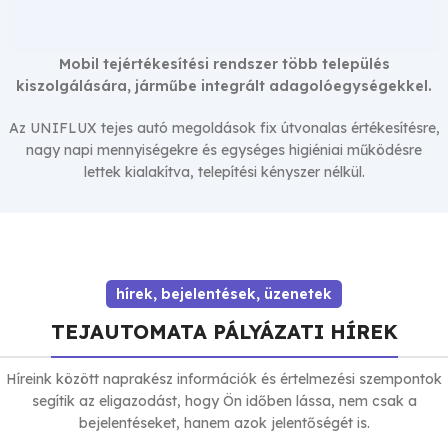
Mobil tejértékesítési rendszer több település
kiszolgálására, járműbe integrált adagolóegységekkel.
UNIFLUX – Tejes autó
Az UNIFLUX tejes autó megoldások fix útvonalas értékesítésre,
rendszer
nagy napi mennyiségekre és egységes higiéniai működésre
lettek kialakítva, telepítési kényszer nélkül.
hírek, bejelentések, üzenetek
TEJAUTOMATA PÁLYÁZATI HÍREK
Híreink között naprakész információk és értelmezési szempontok
segítik az eligazodást, hogy Ön időben lássa, nem csak a
bejelentéseket, hanem azok jelentőségét is.