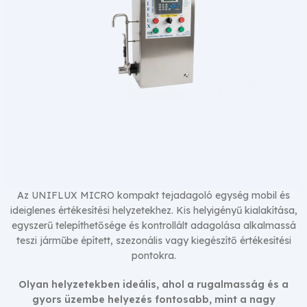
Az UNIFLUX MICRO kompakt tejadagoló egység mobil és
ideiglenes értékesítési helyzetekhez. Kis helyigényű kialakítása,
UNIFLUX MICRO
egyszerű telepíthetősége és kontrollált adagolása alkalmassá
Tejautomata
teszi járműbe épített, szezonális vagy kiegészítő értékesítési
pontokra.
Olyan helyzetekben ideális, ahol a rugalmasság és a
gyors üzembe helyezés fontosabb, mint a nagy