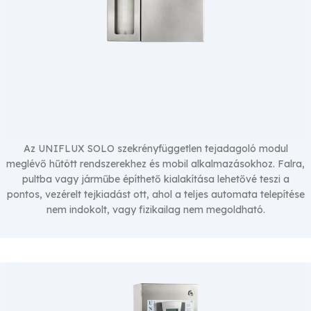
Az UNIFLUX SOLO szekrényfüggetlen tejadagoló modul
meglévő hűtött rendszerekhez és mobil alkalmazásokhoz. Falra,
UNIFLUX SOLO Tejautomata
pultba vagy járműbe építhető kialakítása lehetővé teszi a
pontos, vezérelt tejkiadást ott, ahol a teljes automata telepítése
nem indokolt, vagy fizikailag nem megoldható.