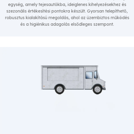
egység, amely tejesautókba, ideiglenes kihelyezésekhez és
UNIFLUX MOBIL
szezonális értékesítési pontokra készült. Gyorsan telepíthető,
Tejautomata
robusztus kialakítású megoldás, ahol az üzembiztos működés
és a higiénikus adagolás elsődleges szempont.