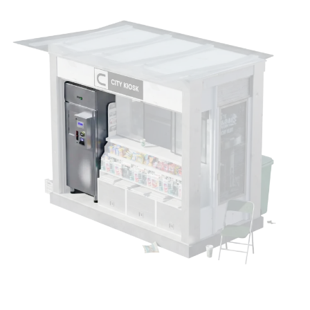
* A pályázati keret véges »
Érdemes időben