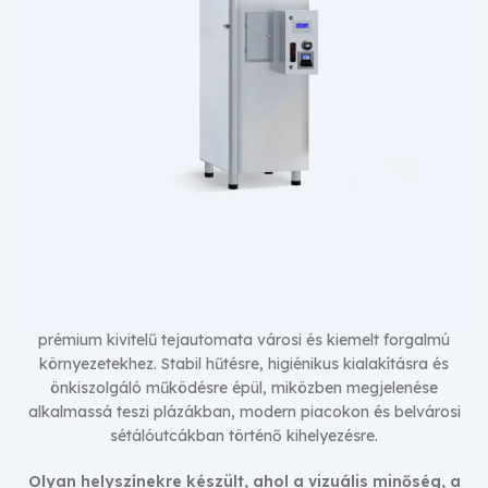
prémium kivitelű tejautomata városi és kiemelt forgalmú
környezetekhez. Stabil hűtésre, higiénikus kialakításra és
AL01 Tejautomata
önkiszolgáló működésre épül, miközben megjelenése
alkalmassá teszi plázákban, modern piacokon és belvárosi
sétálóutcákban történő kihelyezésre.
Olyan helyszínekre készült, ahol a vizuális minőség, a