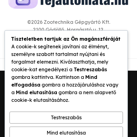
©2026 Zootechnika Gépgyártó Kft.
2100 Gödöllő, Horgásztó u. 12.
Tel: +3670 367 0147
Tiszteletben tartjuk az Ön magánszféráját
info@zootechnika.hu
A cookie-k segítenek javítani az élményt,
személyre szabott tartalmat nyújtani és
forgalmat elemezni. Kiválaszthatja, mely
cookie-kat engedélyezi a
Testreszabás
gombra kattintva. Kattintson a
Mind
elfogadása
gombra a hozzájáruláshoz vagy
a
Mind elutasítása
gombra a nem alapvető
cookie-k elutasításához.
TEJAUTOMATA PÁLYÁZAT 2026
TEJAUTOMATAK
Testreszabás
TEJESAUTÓ RENDSZER
HÍREK ÉS ELEMZÉSEK
Mind elutasítása