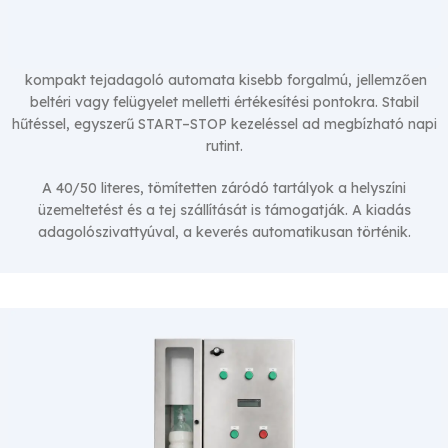
kompakt tejadagoló automata kisebb forgalmú, jellemzően
beltéri vagy felügyelet melletti értékesítési pontokra. Stabil
ZOOTECHNIKA INTENZO
hűtéssel, egyszerű START–STOP kezeléssel ad megbízható napi
Tejautomata
rutint.
A 40/50 literes, tömítetten záródó tartályok a helyszíni
üzemeltetést és a tej szállítását is támogatják. A kiadás
adagolószivattyúval, a keverés automatikusan történik.