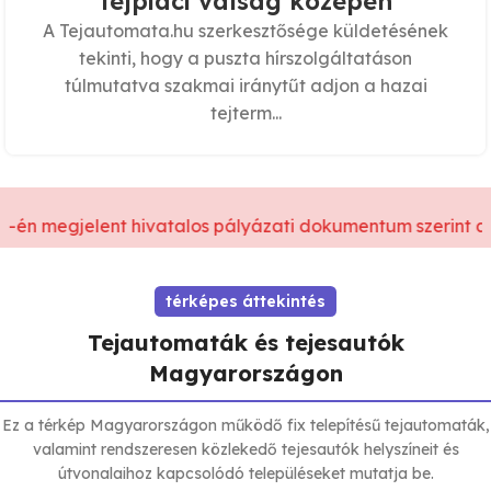
tejpiaci válság közepén
A Tejautomata.hu szerkesztősége küldetésének
tekinti, hogy a puszta hírszolgáltatáson
túlmutatva szakmai iránytűt adjon a hazai
tejterm...
-én megjelent hivatalos pályázati dokumentum szerint a t
térképes áttekintés
Tejautomaták és tejesautók
Magyarországon
Ez a térkép Magyarországon működő fix telepítésű tejautomaták,
valamint rendszeresen közlekedő tejesautók helyszíneit és
útvonalaihoz kapcsolódó településeket mutatja be.