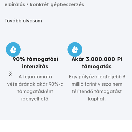
elbírálás • konkrét gépbeszerzés
Tovább olvasom
90% támogatási
Akár 3.000.000 Ft
intenzitás
támogatás
A tejautomata
Egy pályázó legfeljebb 3
vételárának akár 90%-a
millió forint vissza nem
N
támogatásként
térítendő támogatást
igényelhető.
kaphat.