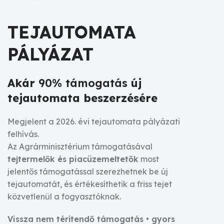
TEJAUTOMATA
PÁLYÁZAT
Akár
90% támogatás
új
tejautomata beszerzésére
Megjelent a 2026. évi tejautomata pályázati
felhívás.
Az Agrárminisztérium támogatásával
tejtermelők és piacüzemeltetők
most
jelentős támogatással szerezhetnek be új
tejautomatát, és értékesíthetik a friss tejet
közvetlenül a fogyasztóknak.
Vissza nem térítendő támogatás • gyors