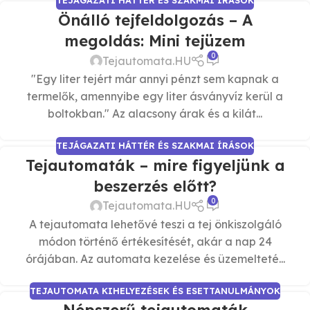
TEJÁGAZATI HÁTTÉR ÉS SZAKMAI ÍRÁSOK
Önálló tejfeldolgozás – A
megoldás: Mini tejüzem
0
Tejautomata.HU
"Egy liter tejért már annyi pénzt sem kapnak a
termelők, amennyibe egy liter ásványvíz kerül a
boltokban." Az alacsony árak és a kilát...
TEJÁGAZATI HÁTTÉR ÉS SZAKMAI ÍRÁSOK
Tejautomaták – mire figyeljünk a
beszerzés előtt?
0
Tejautomata.HU
A tejautomata lehetővé teszi a tej önkiszolgáló
módon történő értékesítését, akár a nap 24
órájában. Az automata kezelése és üzemelteté...
TEJAUTOMATA KIHELYEZÉSEK ÉS ESETTANULMÁNYOK