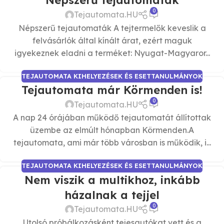
Népszerű tejautomaták
0
Tejautomata.HU
Népszerű tejautomaták A tejtermelők keveslik a
felvásárlók által kínált árat, ezért maguk
igyekeznek eladni a terméket: Nyugat-Magyaror...
TEJAUTOMATA KIHELYEZÉSEK ÉS ESETTANULMÁNYOK
Tejautomata már Körmenden is!
0
Tejautomata.HU
A nap 24 órájában működő tejautomatát állítottak
üzembe az elmúlt hónapban Körmenden.A
tejautomata, ami már több városban is működik, i...
TEJAUTOMATA KIHELYEZÉSEK ÉS ESETTANULMÁNYOK
Nem viszik a multikhoz, inkább
házalnak a tejjel
0
Tejautomata.HU
Utolsó próbálkozásként tejesautókat vett és a