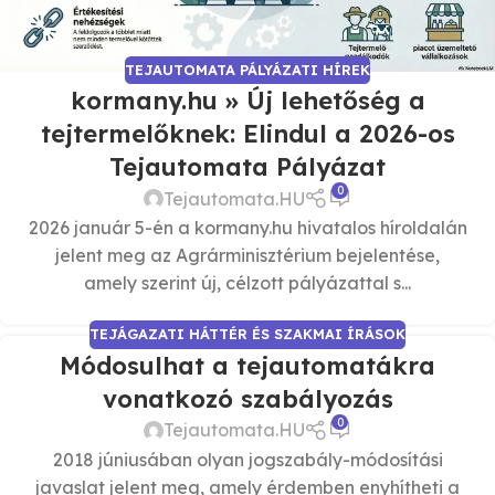
TEJAUTOMATA PÁLYÁZATI HÍREK
kormany.hu » Új lehetőség a
tejtermelőknek: Elindul a 2026-os
Tejautomata Pályázat
0
Tejautomata.HU
2026 január 5-én a kormany.hu hivatalos híroldalán
jelent meg az Agrárminisztérium bejelentése,
amely szerint új, célzott pályázattal s...
TEJÁGAZATI HÁTTÉR ÉS SZAKMAI ÍRÁSOK
Módosulhat a tejautomatákra
vonatkozó szabályozás
0
Tejautomata.HU
2018 júniusában olyan jogszabály-módosítási
javaslat jelent meg, amely érdemben enyhítheti a