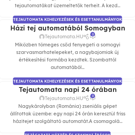
tejautomatákat üzemeltetők terheit. A kezd...
TEJAUTOMATA KIHELYEZÉSEK ÉS ESETTANULMÁNYOK
Házi tej automatából Somogyban
0
Tejautomata.HU
Miközben tömeges csőd fenyegeti a somogyi
szarvasmarhatelepeket, a nagybajomiak új
értékesítési formába kezdtek. Szombattól
automatából...
TEJAUTOMATA KIHELYEZÉSEK ÉS ESETTANULMÁNYOK
Tejautomata napi 24 órában
0
Tejautomata.HU
Nagykárolyban (Románia) zseniális gépet
állítottak üzembe: egy napi 24 órán keresztül friss
házitejet szolgáltató automatát.A csomagolá...