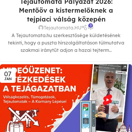
Tejautomata Pályázat 2026:
Mentőöv a kistermelőknek a
tejpiaci válság közepén
0
Tejautomata.HU
A Tejautomata.hu szerkesztősége küldetésének
tekinti, hogy a puszta hírszolgáltatáson túlmutatva
szakmai iránytűt adjon a hazai tejterm...
07
JAN