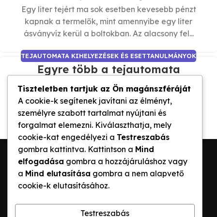
Egy liter tejért ma sok esetben kevesebb pénzt
kapnak a termelők, mint amennyibe egy liter
ásványvíz kerül a boltokban. Az alacsony fel...
TEJAUTOMATA KIHELYEZÉSEK ÉS ESETTANULMÁNYOK
Egyre több a tejautomata
0
Tejautomata.HU
Tiszteletben tartjuk az Ön magánszféráját
Tejautomatákból lehet tejet venni Komárom
A cookie-k segítenek javítani az élményt,
környékén már több helyen - ugyanúgy, ahogy
személyre szabott tartalmat nyújtani és
például üdítőt. Osztrák és svájci minta alapján h...
forgalmat elemezni. Kiválaszthatja, mely
cookie-kat engedélyezi a
Testreszabás
gombra kattintva. Kattintson a
Mind
elfogadása
gombra a hozzájáruláshoz vagy
a
Mind elutasítása
gombra a nem alapvető
cookie-k elutasításához.
TEJAUTOMATA PÁLYÁZAT 2026
TEJAUTOMATAK
Testreszabás