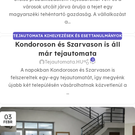
városok utcáit járva árulja a tejet egy
magyarszéki tehéntartó gazdaság. A vállalkozást
a...
TEJAUTOMATA KIHELYEZÉSEK ÉS ESETTANULMÁNYOK
Kondoroson és Szarvason is áll
már tejautomata
0
Tejautomata.HU
A napokban Kondoroson és Szarvason is
felszereltek egy-egy tejautomatát, így megyénk
újabb két településén vásárolhatnak közvetlenül a
...
03
FEBR