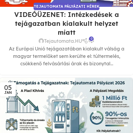
TEJAUTOMATA PÁLYÁZATI HÍREK
VIDEÓÜZENET: Intézkedések a
tejágazatban kialakult helyzet
miatt
0
Tejautomata.HU
Az Európai Unió tejágazatában kialakult válság a
magyar termelőket sem kerülte el: túltermelés,
csökkenő felvásárlási árak és bizonytal...
05
JAN