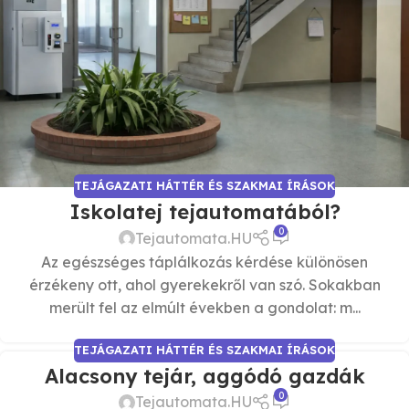
TEJÁGAZATI HÁTTÉR ÉS SZAKMAI ÍRÁSOK
Iskolatej tejautomatából?
0
Tejautomata.HU
Az egészséges táplálkozás kérdése különösen
érzékeny ott, ahol gyerekekről van szó. Sokakban
merült fel az elmúlt években a gondolat: m...
TEJÁGAZATI HÁTTÉR ÉS SZAKMAI ÍRÁSOK
Alacsony tejár, aggódó gazdák
0
Tejautomata.HU