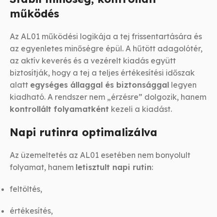
működés
Az AL01 működési logikája a tej frissentartására és
az egyenletes minőségre épül. A hűtött adagolótér,
az aktív keverés és a vezérelt kiadás együtt
biztosítják, hogy a tej a teljes értékesítési időszak
alatt
egységes állaggal és biztonsággal
legyen
kiadható. A rendszer nem „érzésre” dolgozik, hanem
kontrollált folyamatként
kezeli a kiadást.
Napi rutinra optimalizálva
Az üzemeltetés az AL01 esetében nem bonyolult
folyamat, hanem
letisztult napi rutin
:
feltöltés,
értékesítés,