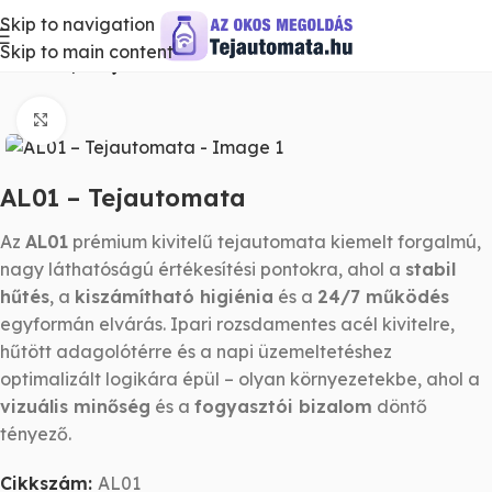
Skip to navigation
Skip to main content
Kezdőlap
Tejautomaták
Nagyításhoz kattints ide
AL01 – Tejautomata
Az
AL01
prémium kivitelű tejautomata kiemelt forgalmú,
nagy láthatóságú értékesítési pontokra, ahol a
stabil
hűtés
, a
kiszámítható higiénia
és a
24/7 működés
egyformán elvárás. Ipari rozsdamentes acél kivitelre,
hűtött adagolótérre és a napi üzemeltetéshez
optimalizált logikára épül – olyan környezetekbe, ahol a
vizuális minőség
és a
fogyasztói bizalom
döntő
tényező.
Cikkszám:
AL01