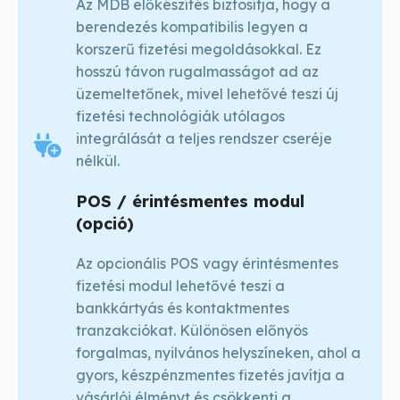
Az MDB előkészítés biztosítja, hogy a
berendezés kompatibilis legyen a
korszerű fizetési megoldásokkal. Ez
hosszú távon rugalmasságot ad az
üzemeltetőnek, mivel lehetővé teszi új
fizetési technológiák utólagos
integrálását a teljes rendszer cseréje
nélkül.
POS / érintésmentes modul
(opció)
Az opcionális POS vagy érintésmentes
fizetési modul lehetővé teszi a
bankkártyás és kontaktmentes
tranzakciókat. Különösen előnyös
forgalmas, nyilvános helyszíneken, ahol a
gyors, készpénzmentes fizetés javítja a
vásárlói élményt és csökkenti a