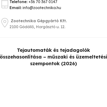
Telefone:
+36 70 367 0147
Email:
info@zootechnika.hu
Zootechnika Gépgyártó Kft.
2100 Gödöllő, Horgásztó u. 12.
Tejautomaták és tejadagolók
összehasonlítása – műszaki és üzemeltetés
szempontok (2026)