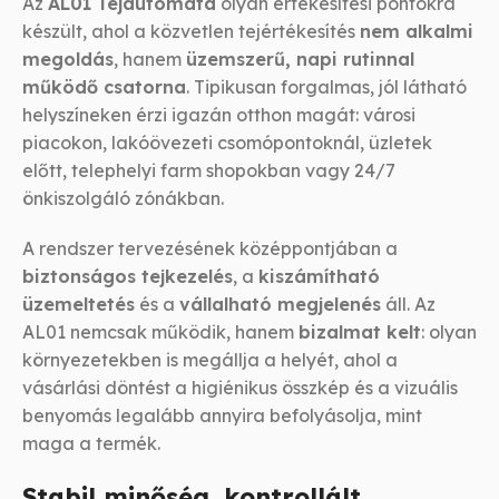
Az
AL01 Tejautomata
olyan értékesítési pontokra
készült, ahol a közvetlen tejértékesítés
nem alkalmi
megoldás
, hanem
üzemszerű, napi rutinnal
működő csatorna
. Tipikusan forgalmas, jól látható
helyszíneken érzi igazán otthon magát: városi
piacokon, lakóövezeti csomópontoknál, üzletek
előtt, telephelyi farm shopokban vagy 24/7
önkiszolgáló zónákban.
A rendszer tervezésének középpontjában a
biztonságos tejkezelés
, a
kiszámítható
üzemeltetés
és a
vállalható megjelenés
áll. Az
AL01 nemcsak működik, hanem
bizalmat kelt
: olyan
környezetekben is megállja a helyét, ahol a
vásárlási döntést a higiénikus összkép és a vizuális
benyomás legalább annyira befolyásolja, mint
maga a termék.
Stabil minőség, kontrollált