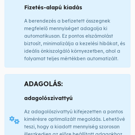
Fizetés-alapú kiadás
A berendezés a befizetett összegnek
megfelelő mennyiséget adagolja ki
automatikusan. Ez pontos elszámolást
biztosít, minimalizálja a kezelési hibákat, és
ideális önkiszolgáló környezetben, ahol a
folyamat teljes mértékben automatizált.
ADAGOLÁS:
adagolószivattyú
Az adagolószivattyú kifejezetten a pontos
kimérésre optimalizált megoldás. Lehetővé
teszi, hogy a kiadott mennyiség szorosan
illeszkedjen az előre beállított adagokhoz