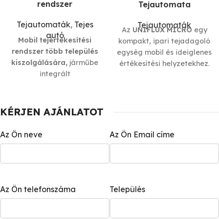
rendszer
Tejautomata
Tejautomaták
,
Tejes
Tejautomaták
Az
UNIFLUX MICRO
egy
autó
Mobil tejértékesítési
kompakt, ipari tejadagoló
rendszer több település
egység mobil és ideiglenes
kiszolgálására,
járműbe
értékesítési helyzetekhez.
integrált
Olyan esetekre készült,
adagolóegységekkel. Az
amikor
gyorsan kell
UNIFLUX tejes autó
üzembe állni
, kevés a hely,
megoldások fix útvonalas
de
fontos a pontos
KÉRJEN AJÁNLATOT
értékesítésre, nagy napi
kimérés és az üzembiztos
mennyiségekre és
működés
. Járműbe építve,
Az Ön neve
Az Ön Email címe
egységes higiéniai
kitelepüléseken vagy
működésre lettek
kiegészítő értékesítési
kialakítva, telepítési
pontokon érzi igazán
kényszer nélkül.
otthon magát.
Az Ön telefonszáma
Település