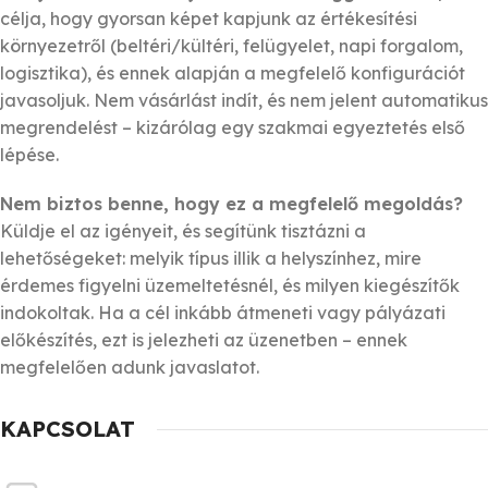
célja, hogy gyorsan képet kapjunk az értékesítési
környezetről (beltéri/kültéri, felügyelet, napi forgalom,
logisztika), és ennek alapján a megfelelő konfigurációt
javasoljuk. Nem vásárlást indít, és nem jelent automatikus
megrendelést – kizárólag egy szakmai egyeztetés első
lépése.
Nem biztos benne, hogy ez a megfelelő megoldás?
Küldje el az igényeit, és segítünk tisztázni a
lehetőségeket: melyik típus illik a helyszínhez, mire
érdemes figyelni üzemeltetésnél, és milyen kiegészítők
indokoltak. Ha a cél inkább átmeneti vagy pályázati
előkészítés, ezt is jelezheti az üzenetben – ennek
megfelelően adunk javaslatot.
KAPCSOLAT