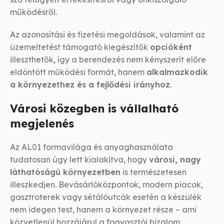
működésről.
Az azonosítási és fizetési megoldások, valamint az
üzemeltetést támogató kiegészítők
opcióként
illeszthetők, így a berendezés nem kényszerít előre
eldöntött működési formát, hanem
alkalmazkodik
a környezethez és a fejlődési irányhoz
.
Városi közegben is vállalható
megjelenés
Az AL01 formavilága és anyaghasználata
tudatosan úgy lett kialakítva, hogy
városi, nagy
láthatóságú környezetben
is természetesen
illeszkedjen. Bevásárlóközpontok, modern piacok,
gasztroterek vagy sétálóutcák esetén a készülék
nem idegen test, hanem a környezet része – ami
közvetlenül hozzájárul a fogyasztói bizalom