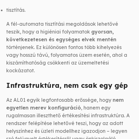
tisztítás.
A fél-automata tisztítási megoldások lehetővé
teszik, hogy a higiéniai folyamatok
gyorsan,
következetesen és egységes elvek mentén
történjenek. Ez különösen fontos több kihelyezés
vagy hosszú távú, folyamatos üzem esetén, ahol a
kiszámíthatóság csökkenti az üzemeltetési
kockázatot.
Infrastruktúra, nem csak egy gép
Az AL01 egyik legfontosabb erőssége, hogy
nem
egyetlen merev konfiguráció
, hanem egy
rugalmasan illeszthető értékesítési infrastruktúra. A
rendszer felépítése lehetővé teszi, hogy az adott
helyszínhez és üzleti modellhez igazodjon – legyen
szó felügyelt értékesítésről vagy önkiszolgáló