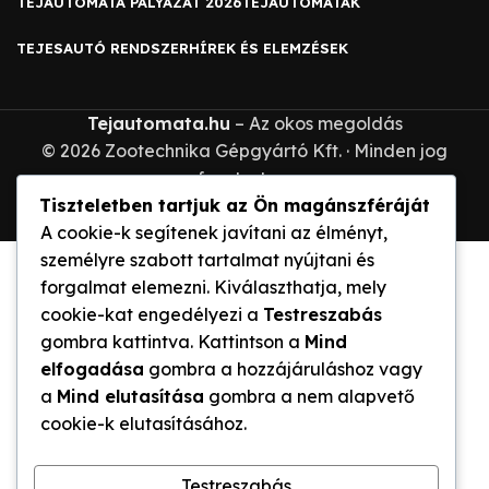
TEJAUTOMATA PÁLYÁZAT 2026
TEJAUTOMATAK
TEJESAUTÓ RENDSZER
HÍREK ÉS ELEMZÉSEK
Tejautomata.hu
– Az okos megoldás
© 2026 Zootechnika Gépgyártó Kft. · Minden jog
fenntartva.
Tiszteletben tartjuk az Ön magánszféráját
A cookie-k segítenek javítani az élményt,
személyre szabott tartalmat nyújtani és
forgalmat elemezni. Kiválaszthatja, mely
cookie-kat engedélyezi a
Testreszabás
gombra kattintva. Kattintson a
Mind
elfogadása
gombra a hozzájáruláshoz vagy
a
Mind elutasítása
gombra a nem alapvető
cookie-k elutasításához.
Testreszabás